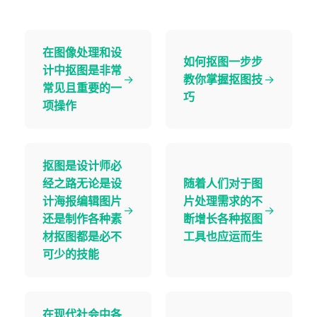
在图像处理和设
如何抠图一步步
计中抠图是非常
→
教你掌握抠图技
→
常见且重要的一
巧
项操作
抠图是设计师必
经之路无论是设
随着人们对于图
计海报编辑图片
片处理需求的不
→
→
还是制作各种素
断增长各种抠图
材抠图都是必不
工具也应运而生
可少的技能
在现代社会中各