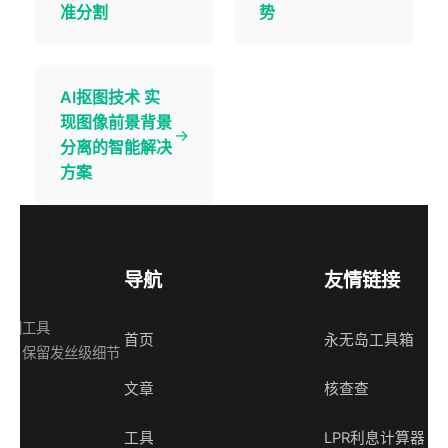
准分割
势
AI抠图技术 实
现图像前景背景
→
分离的智能解决
方案
导航
友情链接
抠图工具
首页
永无岛工具箱
景，保留发丝级细节
文章
核查查
工具
LPR利息计算器