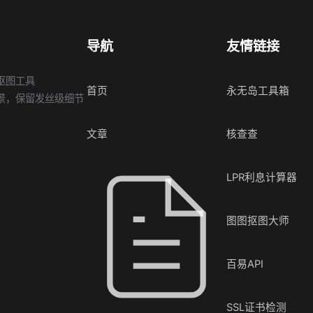
导航
友情链接
抠图工具
首页
永无岛工具箱
景，保留发丝级细节
文章
核查查
LPR利息计算器
图图抠图大师
百易API
SSL证书检测