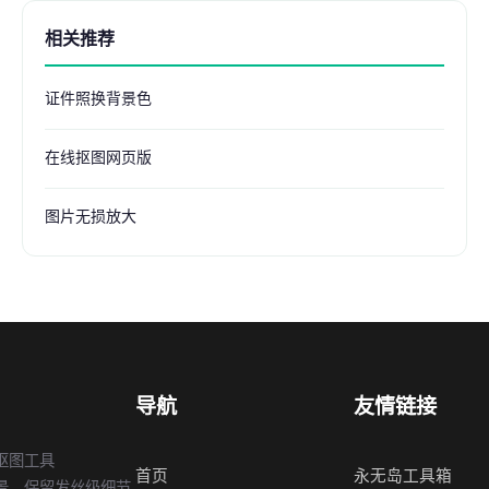
相关推荐
证件照换背景色
在线抠图网页版
图片无损放大
导航
友情链接
抠图工具
首页
永无岛工具箱
景，保留发丝级细节