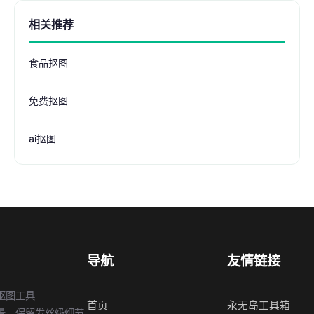
相关推荐
食品抠图
免费抠图
ai抠图
导航
友情链接
抠图工具
首页
永无岛工具箱
景，保留发丝级细节