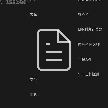
景，保留发丝级细节
文章
核查查
LPR利息计算器
图图抠图大师
百易API
SSL证书检测
文章
工具