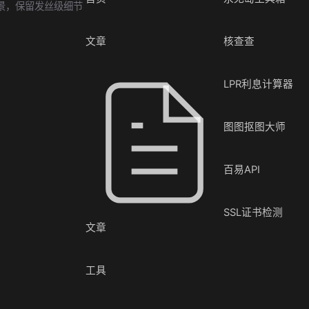
景，保留发丝级细节
文章
核查查
LPR利息计算器
图图抠图大师
百易API
SSL证书检测
文章
工具