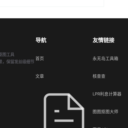
导航
友情链接
抠图工具
首页
永无岛工具箱
景，保留发丝级细节
文章
核查查
LPR利息计算器
图图抠图大师