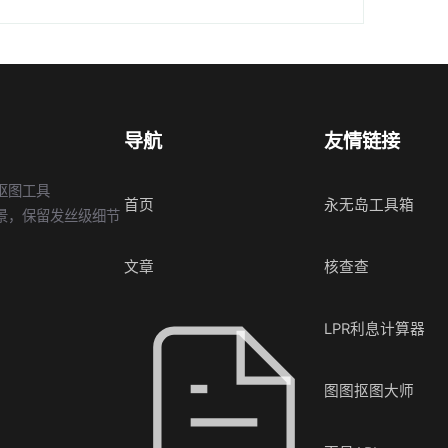
导航
友情链接
抠图工具
首页
永无岛工具箱
景，保留发丝级细节
文章
核查查
LPR利息计算器
图图抠图大师