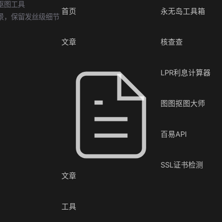
抠图工具
首页
永无岛工具箱
景，保留发丝级细节
文章
核查查
LPR利息计算器
图图抠图大师
百易API
SSL证书检测
文章
工具