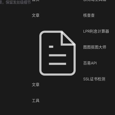
景，保留发丝级细节
文章
核查查
LPR利息计算器
图图抠图大师
百易API
SSL证书检测
文章
工具