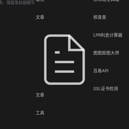
景，保留发丝级细节
文章
核查查
LPR利息计算器
图图抠图大师
百易API
SSL证书检测
文章
工具