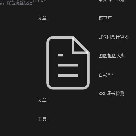
景，保留发丝级细节
文章
核查查
LPR利息计算器
图图抠图大师
百易API
SSL证书检测
文章
工具