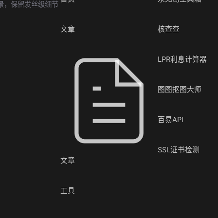
景，保留发丝级细节
文章
核查查
LPR利息计算器
图图抠图大师
百易API
SSL证书检测
文章
工具