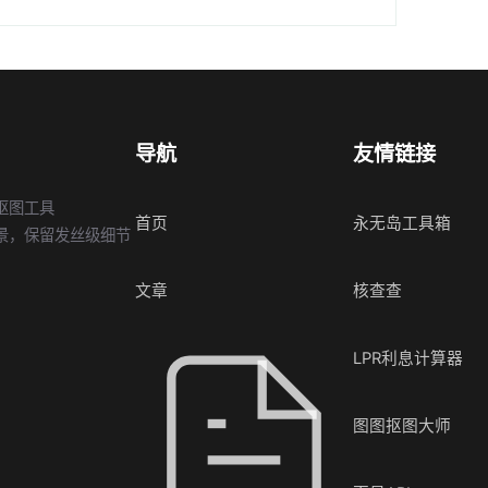
导航
友情链接
抠图工具
首页
永无岛工具箱
景，保留发丝级细节
文章
核查查
LPR利息计算器
图图抠图大师