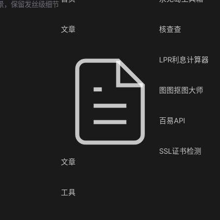
景，保留发丝级细节
文章
核查查
LPR利息计算器
图图抠图大师
百易API
SSL证书检测
文章
工具