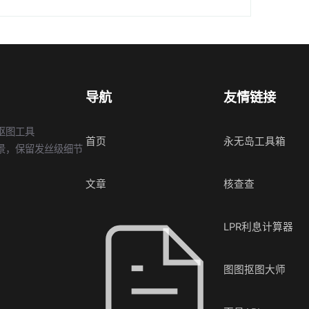
导航
友情链接
抠图工具
首页
永无岛工具箱
景，保留发丝级细节
文章
核查查
LPR利息计算器
图图抠图大师