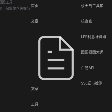
抠图工具
首页
永无岛工具箱
景，保留发丝级细节
文章
核查查
LPR利息计算器
图图抠图大师
百易API
SSL证书检测
文章
工具